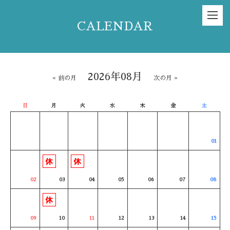
CALENDAR
2026年08月
« 前の月
次の月 »
日
月
火
水
木
金
土
01
02
03
04
05
06
07
08
09
10
11
12
13
14
15