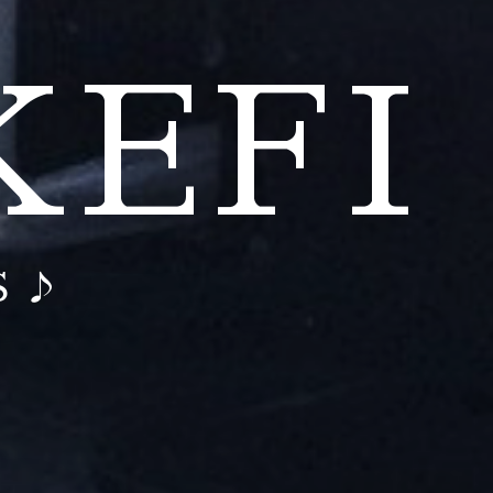
 KEFI
S ♪