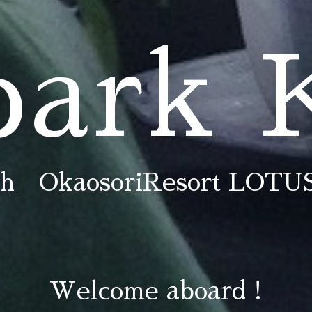
park
th OkaosoriResort LOTU
Welcome aboard !